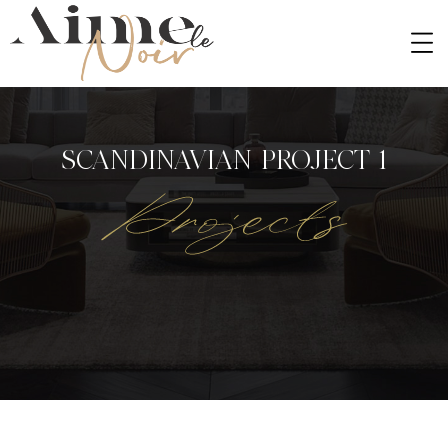
S
C
A
N
D
I
N
A
V
I
A
N
P
R
O
J
E
C
T
1